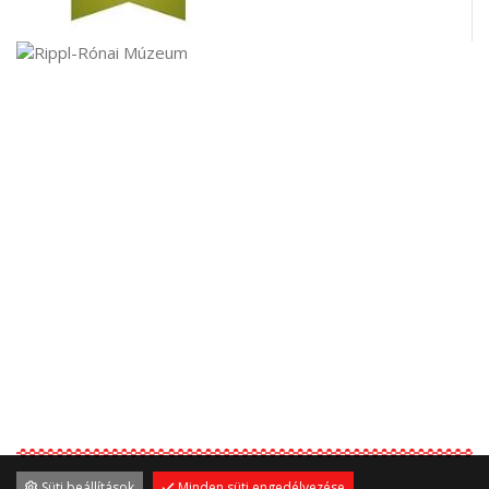
Süti beállítások
Minden süti engedélyezése