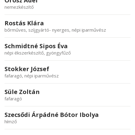
Orosz Adél
nemezkészítő
Rostás Klára
bőrműves, szíjgyártó- nyerges, népi iparművész
Schmidtné Sipos Éva
népi ékszerkészítő, gyöngyfűző
Stokker József
fafaragó, népi iparművész
Süle Zoltán
fafaragó
Szecsődi Árpádné Bótor Ibolya
hímző