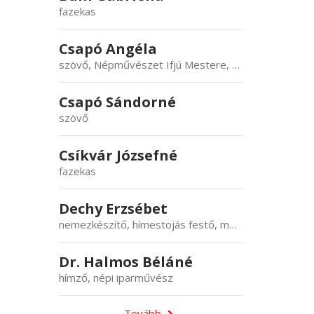
fazekas
Csapó Angéla
szövő, Népművészet Ifjú Mestere, népi iparművész
Csapó Sándorné
szövő
Csíkvár Józsefné
fazekas
Dechy Erzsébet
nemezkészítő, hímestojás festő, mézeskalácskészítő
Dr. Halmos Béláné
hímző, népi iparművész
Tovább