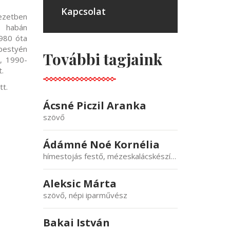
Kapcsolat
kezetben
a habán
1980 óta
ebestyén
További tagjaink
., 1990-
t.
tt.
Ácsné Piczil Aranka
szövő
Ádámné Noé Kornélia
hímestojás festő, mézeskalácskészítő, népi iparművész
Aleksic Márta
szövő, népi iparművész
Bakai István