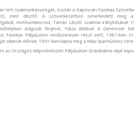
n tett szakmunkásvizsgát, ezután a Kaposvári Fazekas Szövet
ott, mint díszítő. A szövetkezetben ismerkedett meg 
ógiával, motívumkinccsel, Tamás László szakmai irányításával. 
műhelyben dolgozik férjével, Falusi Bélával. A Gerencsér S
s Fazekas Pályázaton rendszeresen részt vett, 1987-ben III
díjat sikerült elérnie. 1991-ben kapta meg a Népi Iparművész címe
n az Országos Népművészeti Pályázaton Gránátalma-díjat kapo