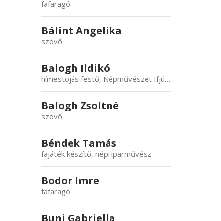
fafaragó
Bálint Angelika
szövő
Balogh Ildikó
hímestojás festő, Népművészet Ifjú Mestere, népi iparművész,
Balogh Zsoltné
szövő
Béndek Tamás
fajáték készítő, népi iparművész
Bodor Imre
fafaragó
Buni Gabriella