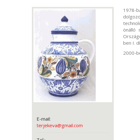
1978-ba
dolgoz
technol
önálló 
Országo
ben I. 
2000-be
E-mail:
terjekeva@gmail.com
Tel.: