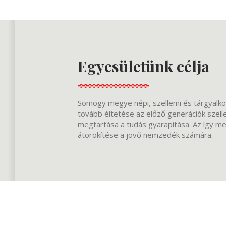
Egyesületünk célja
Somogy megye népi, szellemi és tárgyalkot
tovább éltetése az előző generációk szel
megtartása a tudás gyarapítása. Az így m
átörökítése a jövő nemzedék számára.