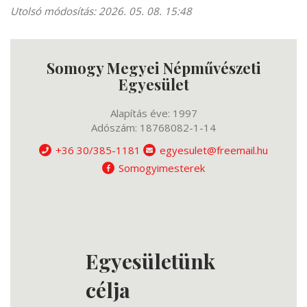
Utolsó módosítás: 2026. 05. 08. 15:48
Somogy Megyei Népművészeti
Egyesület
Alapítás éve: 1997
Adószám: 18768082-1-14
+36 30/385-1181
egyesulet@freemail.hu
Somogyimesterek
Egyesületünk
célja