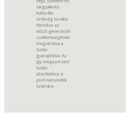
népi, szellemi és
tárgyalkotó
kulturális
örökség tovább
éltetése az
előző generációk
szellemiségének
megtartása a
tudás
gyarapítása. Az
így megszerzett
tudás
átörökítése a
jövő nemzedék
számára.