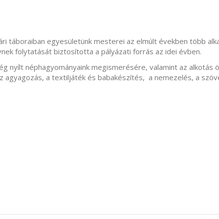
i táboraiban egyesületünk mesterei az elmúlt években több al
ek folytatását biztosította a pályázati forrás az idei évben.
ég nyílt néphagyományaink megismerésére, valamint az alkotás 
z agyagozás, a textiljáték és babakészítés, a nemezelés, a szöv