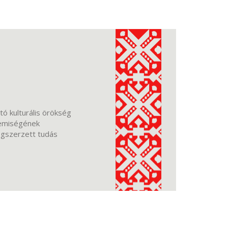
ó kulturális örökség
lemiségének
egszerzett tudás