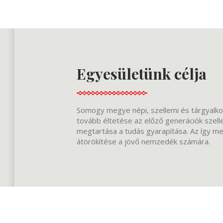
Egyesületünk célja
Somogy megye népi, szellemi és tárgyalkot
tovább éltetése az előző generációk szel
megtartása a tudás gyarapítása. Az így m
átörökítése a jövő nemzedék számára.