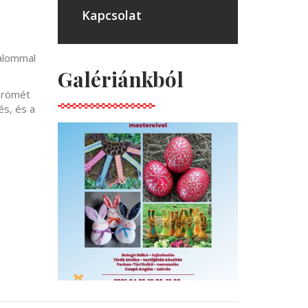
Kapcsolat
kalommal
Galériánkból
örömét
és, és a